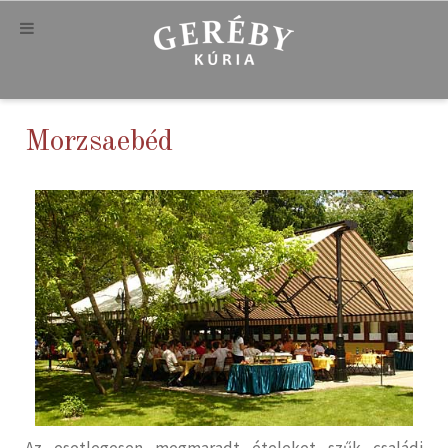
Morzsaebéd
Az esetlegesen megmaradt ételeket szűk családi