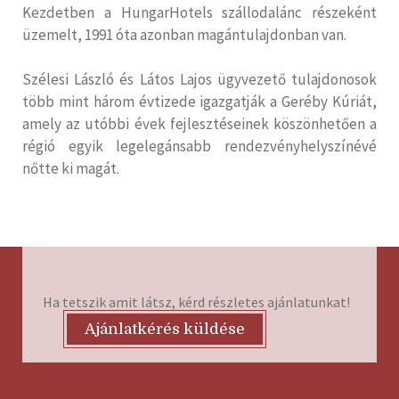
Kezdetben a HungarHotels szállodalánc részeként
üzemelt, 1991 óta azonban magántulajdonban van.
Szélesi László és Látos Lajos ügyvezető tulajdonosok
több mint három évtizede igazgatják a Geréby Kúriát,
amely az utóbbi évek fejlesztéseinek köszönhetően a
régió egyik legelegánsabb rendezvényhelyszínévé
nőtte ki magát.
Ha tetszik amit látsz, kérd részletes ajánlatunkat!
Ajánlatkérés küldése