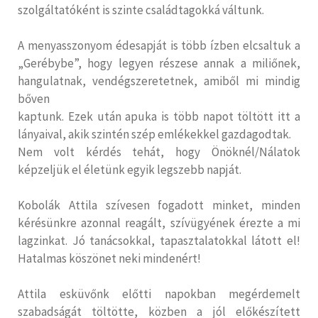
szolgáltatóként is szinte családtagokká váltunk.
A menyasszonyom édesapját is több ízben elcsaltuk a
„Gerébybe”, hogy legyen részese annak a miliőnek,
hangulatnak, vendégszeretetnek, amiből mi mindig
bőven
kaptunk. Ezek után apuka is több napot töltött itt a
lányaival, akik szintén szép emlékekkel gazdagodtak.
Nem volt kérdés tehát, hogy Önöknél/Nálatok
képzeljük el életünk egyik legszebb napját.
Kobolák Attila szívesen fogadott minket, minden
kérésünkre azonnal reagált, szívügyének érezte a mi
lagzinkat. Jó tanácsokkal, tapasztalatokkal látott el!
Hatalmas köszönet neki mindenért!
Attila esküvőnk előtti napokban megérdemelt
szabadságát töltötte, közben a jól előkészített