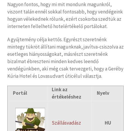
Nagyon fontos, hogy mi mit mondunk magunkról,
viszont talán ennél sokkal fontosabb, hogy vendégeink
hogyan vélekednek rólunk, ezért csokorba szedtük az
interneten fellelhető hotelértékelő portálokat.
A gyűjtemény célja kettős. Egyrészt szeretnénk
mintegy tükröt állítani magunknak, javítva-csiszolva az
esetleges hiányosságokat, másrészt szeretnénk
bizalmat ébreszteni minden kedves leendő
vendégünkben, aki még csak tervezgeti, hogy a Geréby
Kúria Hotel és Lovasudvart úticélul választja.
Link az
Portál
Nyelv
értékeléshez
Szállásvadász
HU