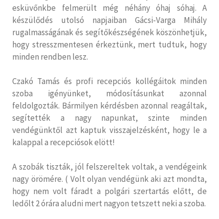
esküvőnkbe felmerült még néhány óhaj sóhaj. A
készülődés utolsó napjaiban Gácsi-Varga Mihály
rugalmasságának és segítőkészségének köszönhetjük,
hogy stresszmentesen érkeztünk, mert tudtuk, hogy
minden rendben lesz.
Czakó Tamás és profi recepciós kollégáitok minden
szoba igényünket, módosításunkat azonnal
feldolgozták. Bármilyen kérdésben azonnal reagáltak,
segítették a nagy napunkat, szinte minden
vendégünktől azt kaptuk visszajelzésként, hogy le a
kalappal a recepciósok elött!
A szobák tiszták, jól felszereltek voltak, a vendégeink
nagy örömére. ( Volt olyan vendégünk aki azt mondta,
hogy nem volt fáradt a polgári szertartás előtt, de
ledőlt 2 órára aludni mert nagyon tetszett neki a szoba.