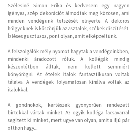
Szélesiné Simon Erika és kedvesem egy nagyon
igényes, szép dekorációt álmodtak meg közösen, ami
minden vendégünk tetszését elnyerte. A dekoros
hölgyeknek is köszönjük az asztalok, székek díszítését.
Ízléses gusztusos, pont olyan, amit elképzeltünk.
A felszolgálók mély nyomot hagytak a vendégeinkben,
mindenki áradozott róluk. A kollégák mindig
készenlétben álltak, nem kellett semmiért
könyörögni. Az ételek italok fantasztikusan voltak
tálalva. A vendégek folyamatosan kínálva voltak az
italokkal.
A gondnokok, kertészek gyönyörűen rendezett
birtokkal vártak minket. Az egyik kolléga facsavarral
segített ki minket, mert ugye van olyan, amit a ifjú pár
otthon hagy....