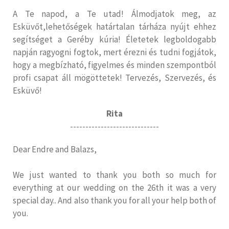
A Te napod, a Te utad! Álmodjatok meg, az
Esküvőt,lehetőségek határtalan tárháza nyújt ehhez
segítséget a Geréby kúria! Életetek legboldogabb
napján ragyogni fogtok, mert érezni és tudni fogjátok,
hogy a megbízható, figyelmes és minden szempontból
profi csapat áll mögöttetek! Tervezés, Szervezés, és
Esküvő!
Rita
-----------------------------
Dear Endre and Balazs,
We just wanted to thank you both so much for
everything at our wedding on the 26th it was a very
special day.. And also thank you for all your help both of
you.